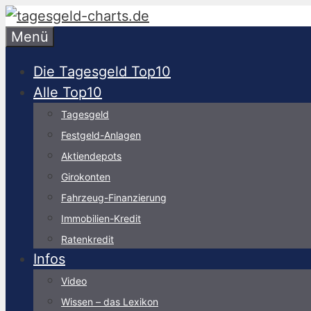
Zum
Inhalt
Menü
springen
Die Tagesgeld Top10
Alle Top10
Tagesgeld
Festgeld-Anlagen
Aktiendepots
Girokonten
Fahrzeug-Finanzierung
Immobilien-Kredit
Ratenkredit
Infos
Video
Wissen – das Lexikon